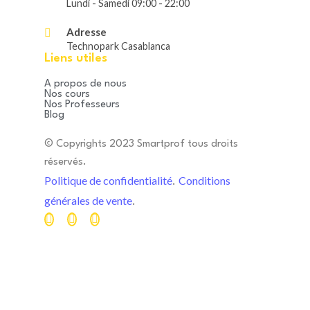
Lundi - Samedi 09:00 - 22:00
Cours de
soutien à la
Adresse
Technopark Casablanca
rentrée : faut-il
Retour de
Liens utiles
attendre les
vacances :
A propos de nous
premières
comment préparer
Nos cours
Nos Professeurs
difficultés ?
psychologiquement
Blog
août 3, 2026
août 3, 2026
© Copyrights 2023 Smartprof tous droits
réservés.
Politique de confidentialité
Conditions
.
générales de vente
.