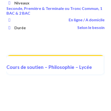
Niveaux
Seconde, Première & Terminale ou Tronc Commun, 1
BAC & 2 BAC
En ligne / A domicile
Selon le besoin
Durée
Cours de soutien – Philosophie – Lycée
Co