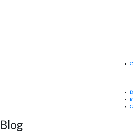
O
D
I
C
Blog