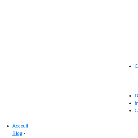
O
D
I
C
Acceuil
Blog
-