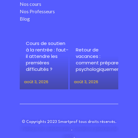
Nos cours
Nos Professeurs
Blog
Cours de soutien
à la rentrée : faut-
Retour de
il attendre les
vacances :
premières
comment préparer
difficultés ?
psychologiquement
août 3, 2026
août 3, 2026
© Copyrights 2023 Smartprof tous droits réservés.
Politique de confidentialité
Conditions générales de
.
vente
.