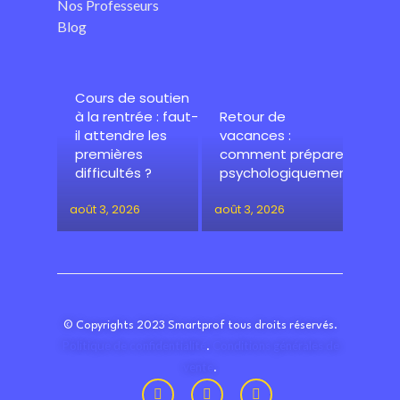
Nos Professeurs
Blog
Cours de soutien
à la rentrée : faut-
Retour de
il attendre les
vacances :
premières
comment préparer
difficultés ?
psychologiquement
août 3, 2026
août 3, 2026
© Copyrights 2023 Smartprof tous droits réservés.
Politique de confidentialité
Conditions générales de
.
vente
.