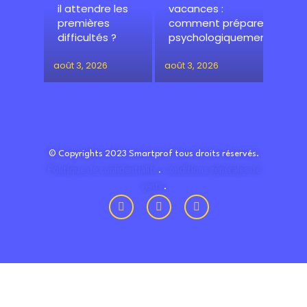
il attendre les
vacances :
premières
comment préparer
difficultés ?
psychologiquement
août 3, 2026
août 3, 2026
© Copyrights 2023 Smartprof tous droits réservés.
Politique de confidentialité
Conditions générales de
.
vente
.