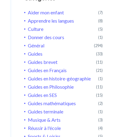
Aider mon enfant
(7)
Apprendre les langues
(8)
Culture
(5)
Donner des cours
(1)
Général
(294)
Guides
(33)
Guides brevet
(11)
Guides en Français
(21)
Guides en histoire-géographie
(1)
Guides en Philosophie
(11)
Guides en SES
(15)
Guides mathématiques
(2)
Guides terminale
(1)
Musique & Arts
(3)
Réussir à l'école
(4)
Sports & Loisirs
(5)