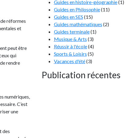
Guides en histoire-géographie
(1)
Guides en Philosophie
(11)
Guides en SES
(15)
e de réformes
Guides mathématiques
(2)
entales et
Guides terminale
(1)
Musique & Arts
(3)
Réussir à l'école
(4)
ment peut être
Sports & Loisirs
(5)
 ceux qui
Vacances d'été
(3)
 de rendre
Publication récentes
ies numériques,
essaire. C’est
riser une
t des