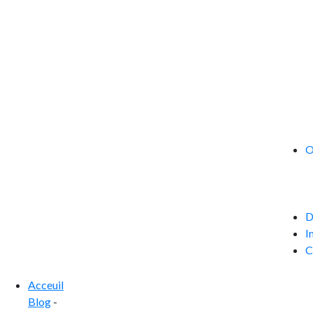
O
D
I
C
Acceuil
Blog
-