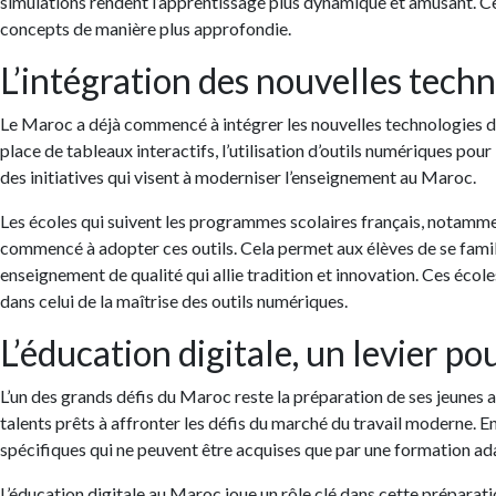
simulations rendent l’apprentissage plus dynamique et amusant. Ce
concepts de manière plus approfondie.
L’intégration des nouvelles tech
Le Maroc a déjà commencé à intégrer les nouvelles technologies dan
place de tableaux interactifs, l’utilisation d’outils numériques pou
des initiatives qui visent à moderniser l’enseignement au Maroc.
Les écoles qui suivent les programmes scolaires français, notamm
commencé à adopter ces outils. Cela permet aux élèves de se familia
enseignement de qualité qui allie tradition et innovation. Ces éc
dans celui de la maîtrise des outils numériques.
L’éducation digitale, un levier p
L’un des grands défis du Maroc reste la préparation de ses jeunes a
talents prêts à affronter les défis du marché du travail moderne. 
spécifiques qui ne peuvent être acquises que par une formation ad
L’éducation digitale au Maroc joue un rôle clé dans cette préparati