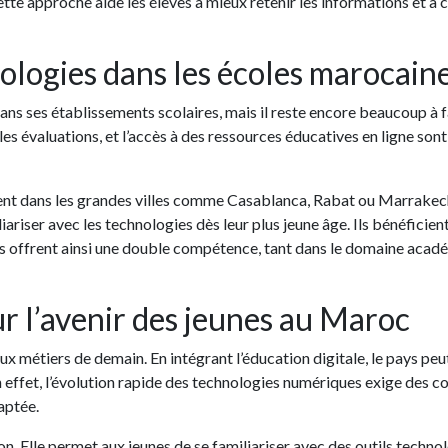
tte approche aide les élèves à mieux retenir les informations et à
nologies dans les écoles marocain
s ses établissements scolaires, mais il reste encore beaucoup à fa
r les évaluations, et l’accès à des ressources éducatives en ligne so
ent dans les grandes villes comme Casablanca, Rabat ou Marrakech
riser avec les technologies dès leur plus jeune âge. Ils bénéficient
oles offrent ainsi une double compétence, tant dans le domaine aca
our l’avenir des jeunes au Maroc
ux métiers de demain. En intégrant l’éducation digitale, le pays pe
En effet, l’évolution rapide des technologies numériques exige des
aptée.
on. Elle permet aux jeunes de se familiariser avec des outils techno