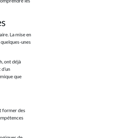
 comprendre les
es
ire. La mise en
nt quelques-unes
, ont déjà
 d’un
démique que
ut former des
 compétences
logiques de