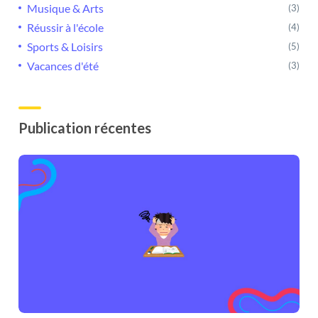
Musique & Arts
(3)
Réussir à l'école
(4)
Sports & Loisirs
(5)
Vacances d'été
(3)
Publication récentes