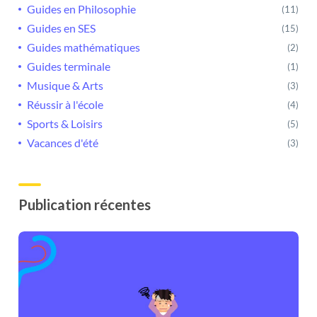
Guides en Philosophie
(11)
Guides en SES
(15)
Guides mathématiques
(2)
Guides terminale
(1)
Musique & Arts
(3)
Réussir à l'école
(4)
Sports & Loisirs
(5)
Vacances d'été
(3)
Publication récentes