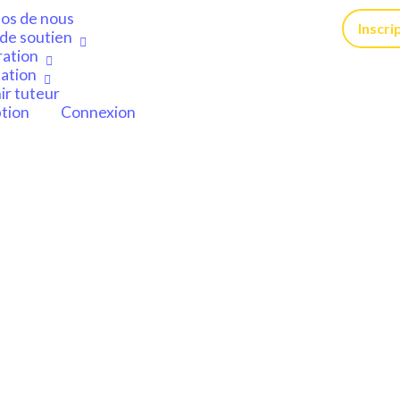
os de nous
Inscri
de soutien
ration
ation
r tuteur
ption
Connexion