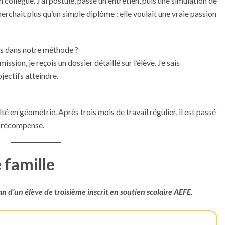
 collègue. J’ai postulé, passé un entretien, puis une simulation de
cherchait plus qu’un simple diplôme : elle voulait une vraie passion
lus dans notre méthode ?
ssion, je reçois un dossier détaillé sur l’élève. Je sais
ectifs atteindre.
té en géométrie. Après trois mois de travail régulier, il est passé
le récompense.
 famille
 d’un élève de troisième inscrit en
soutien scolaire AEFE
.