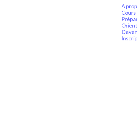
A prop
Cours 
Prépa
Orient
Deveni
Inscri