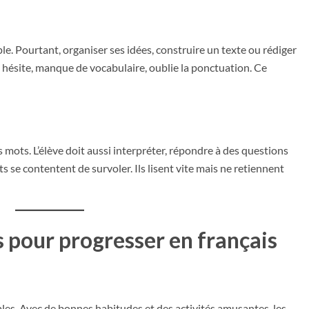
e. Pourtant, organiser ses idées, construire un texte ou rédiger
ant hésite, manque de vocabulaire, oublie la ponctuation. Ce
s mots. L’élève doit aussi interpréter, répondre à des questions
s se contentent de survoler. Ils lisent vite mais ne retiennent
 pour progresser en français
les. Avec de bonnes habitudes et des activités amusantes, les