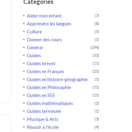
Categories
Aider mon enfant
(7)
Apprendre les langues
(8)
Culture
(5)
Donner des cours
(1)
Général
(294)
Guides
(33)
Guides brevet
(11)
Guides en Français
(21)
Guides en histoire-géographie
(1)
Guides en Philosophie
(11)
Guides en SES
(15)
Guides mathématiques
(2)
Guides terminale
(1)
Musique & Arts
(3)
Réussir à l'école
(4)