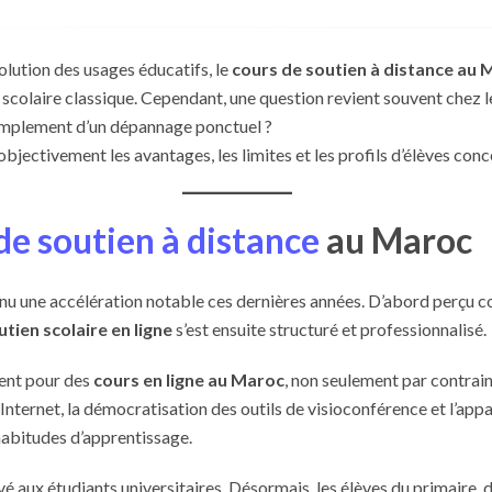
olution des usages éducatifs, le
cours de soutien à distance au 
colaire classique. Cependant, une question revient souvent chez les 
 simplement d’un dépannage ponctuel ?
 objectivement les avantages, les limites et les profils d’élèves conc
de soutien à distance
au Maroc
nu une accélération notable ces dernières années. D’abord perçu 
utien scolaire en ligne
s’est ensuite structuré et professionnalisé.
tent pour des
cours en ligne au Maroc
, non seulement par contrai
 Internet, la démocratisation des outils de visioconférence et l’ap
abitudes d’apprentissage.
rvé aux étudiants universitaires. Désormais, les élèves du primaire,