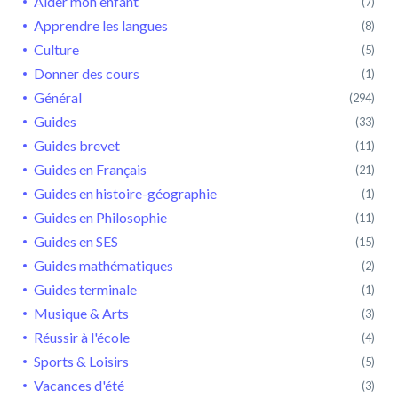
Aider mon enfant
(7)
Apprendre les langues
(8)
Culture
(5)
Donner des cours
(1)
Général
(294)
Guides
(33)
Guides brevet
(11)
Guides en Français
(21)
Guides en histoire-géographie
(1)
Guides en Philosophie
(11)
Guides en SES
(15)
Guides mathématiques
(2)
Guides terminale
(1)
Musique & Arts
(3)
Réussir à l'école
(4)
Sports & Loisirs
(5)
Vacances d'été
(3)