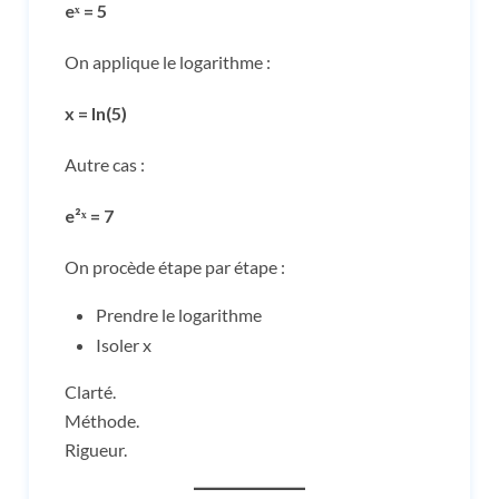
eˣ = 5
On applique le logarithme :
x = ln(5)
Autre cas :
e²ˣ = 7
On procède étape par étape :
Prendre le logarithme
Isoler x
Clarté.
Méthode.
Rigueur.