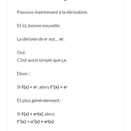
Passons maintenant à la dérivation.
Et ici, bonne nouvelle.
La dérivée de eˣ est…
eˣ
.
Oui.
C’est aussi simple que ça.
Donc :
Si
f(x) = eˣ
, alors
f’(x) = eˣ
Et plus généralement :
Si
f(x) = eᵘ(x)
, alors
f’(x) = u’(x) × eᵘ(x)