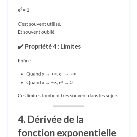
e⁰ = 1
C’est souvent utilisé.
Et souvent oublié.
✔️ Propriété 4 : Limites
Enfin :
Quand x → +∞, eˣ → +∞
Quand x → −∞, eˣ → 0
Ces limites tombent très souvent dans les sujets.
4. Dérivée de la
fonction exponentielle