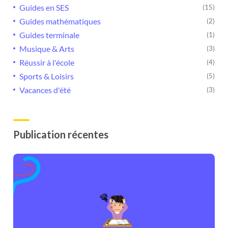
Guides en SES
(15)
Guides mathématiques
(2)
Guides terminale
(1)
Musique & Arts
(3)
Réussir à l'école
(4)
Sports & Loisirs
(5)
Vacances d'été
(3)
Publication récentes